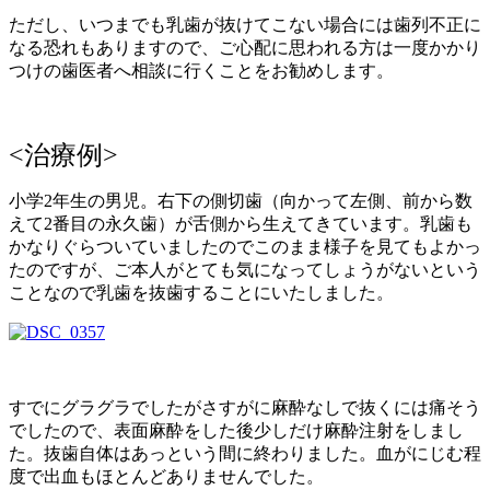
ただし、いつまでも乳歯が抜けてこない場合には歯列不正に
なる恐れもありますので、ご心配に思われる方は一度かかり
つけの歯医者へ相談に行くことをお勧めします。
<治療例>
小学2年生の男児。右下の側切歯（向かって左側、前から数
えて2番目の永久歯）が舌側から生えてきています。乳歯も
かなりぐらついていましたのでこのまま様子を見てもよかっ
たのですが、ご本人がとても気になってしょうがないという
ことなので乳歯を抜歯することにいたしました。
すでにグラグラでしたがさすがに麻酔なしで抜くには痛そう
でしたので、表面麻酔をした後少しだけ麻酔注射をしまし
た。抜歯自体はあっという間に終わりました。血がにじむ程
度で出血もほとんどありませんでした。